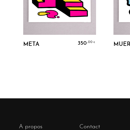
Ajouter Au Panier
350
,00
€
META
MUER
A propos
Contact