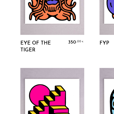
Ajouter Au Panier
350
,00
€
EYE OF THE
FYP
TIGER