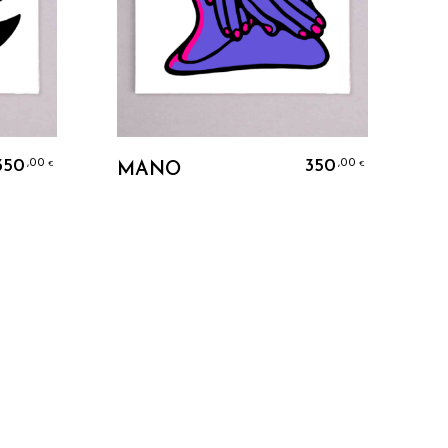
Ajouter Au Panier
350
350
,00
,00
€
€
MANO