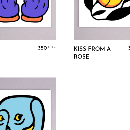
Ajouter Au Panier
Ajouter Au Panier
350
,00
€
KISS FROM A
ROSE