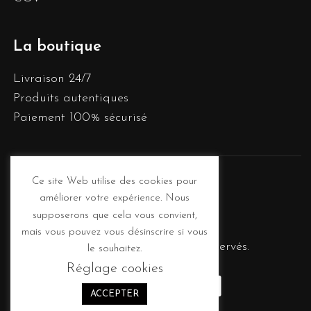
La boutique
Livraison 24/7
Produits autentiques
Paiement 100% sécurisé
Ce site Web utilise des cookies pour
améliorer votre expérience. Nous
supposerons que cela vous convient,
mais vous pouvez vous désinscrire si vous
© 2020
Elbi
. Tous droits réservés.
le souhaitez.
Réglage cookies
ACCEPTER